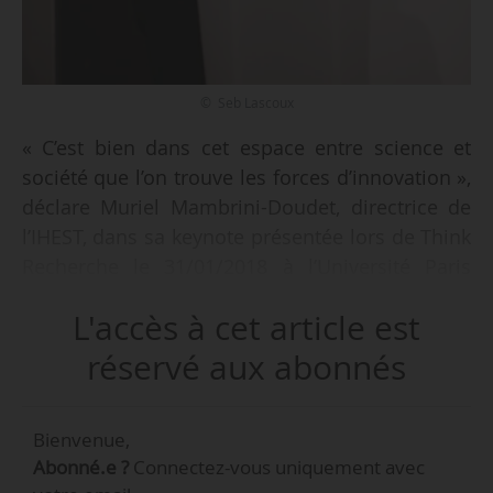
© Seb Lascoux
« C’est bien dans cet espace entre science et
société que l’on trouve les forces d’innovation »,
déclare Muriel Mambrini-Doudet, directrice de
l’IHEST, dans sa keynote présentée lors de Think
Recherche le 31/01/2018 à l’Université Paris
Dauphine. Muriel Mambrini-Doudet relate les
L'accès à cet article est
travaux d’un atelier intitulé « Concevoir des lieux
où penser ensemble la relation science-
réservé aux abonnés
société » et réalisé par l’Ihest en marge de Think
Education, le 30/01/2018.
Bienvenue,
Abonné.e ?
Connectez-vous uniquement avec
« À l’origine de tels lieux, il y a toujours la