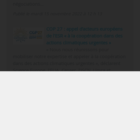
négociations…
Publié le mardi 15 novembre 2022 à 12 h 13
COP 27 : appel d’acteurs européens
de l’ESR « à la coopération dans des
actions climatiques urgentes »
« Nous nous réunissons pour
mobiliser notre expertise et appeler à la coopération
dans des actions climatiques urgentes », déclarent
Science Europe, l’EUA, Cesaer, l’ISCN, Unica et
l’Université de Strathclyde à Glasgow, en amont de la
COP 27, le 03/11/2022.« Le symposium en ligne
d’aujourd’hui sur…
Publié le mardi 8 novembre 2022 à 11 h 32
Rubriquage