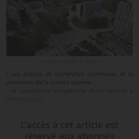
Campus de l’Unistra - © Unistra
• Les actions de recherches communes et la
promotion de la science ouverte ;
• la coopération européenne et les actions à
l’international;
• la promotion de la recherche sur la personne
humaine et les actions impliquant des
L'accès à cet article est
recherches non interventionnelles ;
• les actions de transfert de savoir-faire, de
réservé aux abonnés