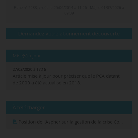
de recherche
chercheurs
Fiche n° 2233, créée le 25/06/2014 à 11:26 - MàJ le 01/07/2026 à
09:09
Demandez votre abonnement découverte
Mise(s) à jour
27/03/2020 à 17:16
Article mise à jour pour préciser que le PCA datant
de 2009 a été actualisé en 2018.
À télécharger
Position de l’Aspher sur la gestion de la crise Covid-19