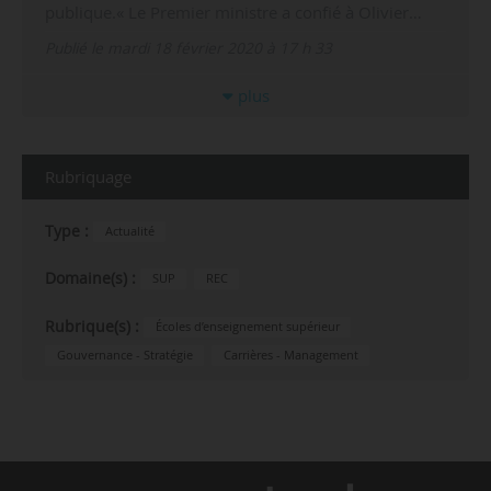
publique.« Le Premier ministre a confié à Olivier…
Publié le mardi 18 février 2020 à 17 h 33
plus
Rubriquage
Type :
Actualité
Domaine(s) :
SUP
REC
Rubrique(s) :
Écoles d’enseignement supérieur
Gouvernance - Stratégie
Carrières - Management