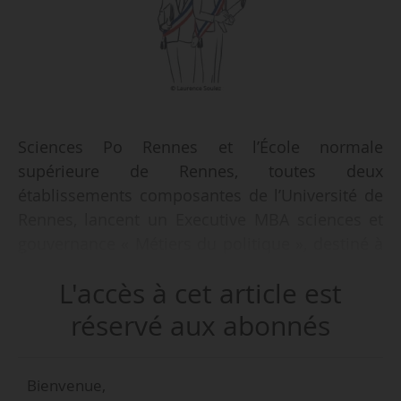
Sciences Po Rennes et l’École normale
supérieure de Rennes, toutes deux
établissements composantes de l’Université de
Rennes, lancent un Executive MBA sciences et
gouvernance « Métiers du politique », destiné à
celles et ceux qui exercent ou souhaitent
L'accès à cet article est
exercer des responsabilités dans la sphère
publique et politique, annoncent-elles le
réservé aux abonnés
07/05/2025.
Bienvenue,
« Les élus et décideurs publics ont plutôt une